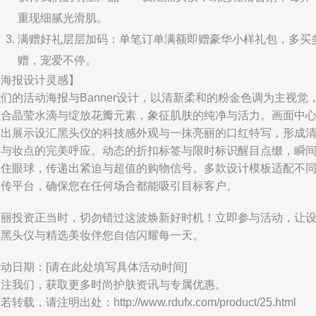
重现细腻光滑肌。
满赠好礼层层加码：单笔订单满额即赠豪华小样礼包，多买
赠，宠爱不停。
【海报设计灵感】
们的活动海报与Banner设计，以清新柔和的粉金色调为主视觉
融合晶莹水滴与绽放花瓣元素，象征肌肤的纯净与活力。画面中
突出展示设汇黑头仪的科技感外观与一抹亮丽的口红特写，形成
洁与妆点的完美呼应。动态的折扣标签与限时标识醒目点缀，瞬
抓住眼球，传递出紧迫与超值的购物信号。多款设计模板适配不
宣传平台，确保您在任何场合都能吸引目标客户。
美丽投资正当时，切勿错过这波焕新好时机！立即参与活动，让
汇黑头仪与精选美妆伴您自信闪耀每一天。
动日期：[请在此处填写具体活动时间]
关注我们，获取更多时尚护肤资讯与专属优惠。
若转载，请注明出处：http://www.rdufx.com/product/25.html