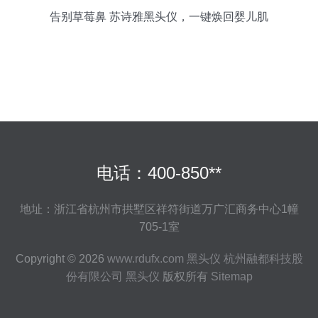
告别草莓鼻 苏诗雅黑头仪，一键焕回婴儿肌
电话：400-850**
地址：浙江省杭州市拱墅区祥符街道万广汇商务中心1幢
705-1室
Copyright © 2026
www.rdufx.com
黑头仪
杭州融都科技股
份有限公司
黑头仪
版权所有
Sitemap