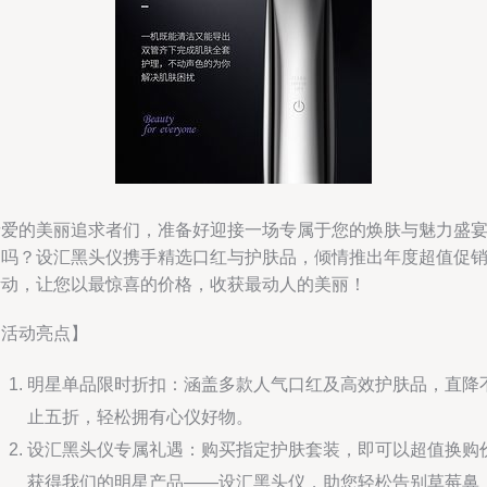
亲爱的美丽追求者们，准备好迎接一场专属于您的焕肤与魅力盛
了吗？设汇黑头仪携手精选口红与护肤品，倾情推出年度超值促
活动，让您以最惊喜的价格，收获最动人的美丽！
【活动亮点】
明星单品限时折扣：涵盖多款人气口红及高效护肤品，直降
止五折，轻松拥有心仪好物。
设汇黑头仪专属礼遇：购买指定护肤套装，即可以超值换购
获得我们的明星产品——设汇黑头仪，助您轻松告别草莓鼻